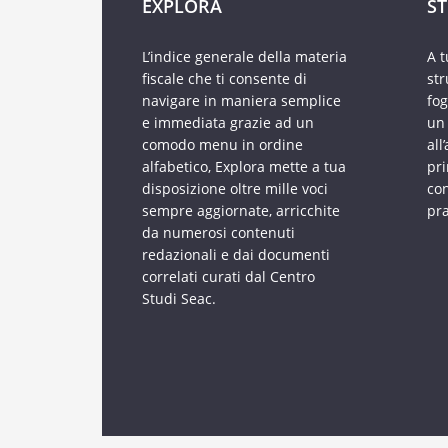
EXPLORA
S
L’indice generale della materia
A 
fiscale che ti consente di
str
navigare in maniera semplice
fog
e immediata grazie ad un
un 
comodo menu in ordine
all
alfabetico, Explora mette a tua
pri
disposizione oltre mille voci
con
sempre aggiornate, arricchite
pra
da numerosi contenuti
redazionali e dai documenti
correlati curati dal Centro
Studi Seac.